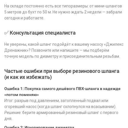
На складе постоянно есть все типоразмеры: от мини-шлангов
5 метров до бухт по 50 м. Не нужно ждать 2 недели — забрали
сегодня и работаете.
✅ Консультация специалиста
Не уверены, какой шланг подойдёт к вашему насосу «Джилекс
Дренажник»? Позвоните или напишите — мы подберём
точную модель по диаметру и присоединительным резьбам.
Частые ошибки при выборе резинового шланга
(и как их избежать)
Ошибка 1: Покупка самого дешёвого ПВХ-шланга в надежде
«потом поменяю»
Итог: разрыв под давлением, затопленный подвал или
сгоревший насос (когда шланг схлопнулся на всасывании).
Решение:
берите армированный резиновый шланг с первого
дня.
Ошибка 2: Игнорирование диаметра