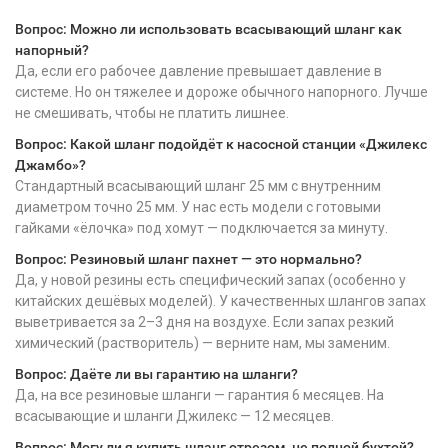
Вопрос: Можно ли использовать всасывающий шланг как
напорный?
Да, если его рабочее давление превышает давление в
системе. Но он тяжелее и дороже обычного напорного. Лучше
не смешивать, чтобы не платить лишнее.
Вопрос: Какой шланг подойдёт к насосной станции «Джилекс
Джамбо»?
Стандартный всасывающий шланг 25 мм с внутренним
диаметром точно 25 мм. У нас есть модели с готовыми
гайками «ёлочка» под хомут — подключается за минуту.
Вопрос: Резиновый шланг пахнет — это нормально?
Да, у новой резины есть специфический запах (особенно у
китайских дешёвых моделей). У качественных шлангов запах
выветривается за 2–3 дня на воздухе. Если запах резкий
химический (растворитель) — верните нам, мы заменим.
Вопрос: Даёте ли вы гарантию на шланги?
Да, на все резиновые шланги — гарантия 6 месяцев. На
всасывающие и шланги Джилекс — 12 месяцев.
Вопрос: Могу ли я купить шланг отрезом, не полной бухтой?