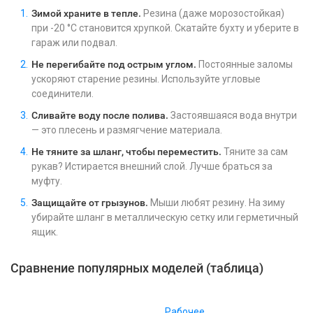
Зимой храните в тепле.
Резина (даже морозостойкая)
при -20 °C становится хрупкой. Скатайте бухту и уберите в
гараж или подвал.
Не перегибайте под острым углом.
Постоянные заломы
ускоряют старение резины. Используйте угловые
соединители.
Сливайте воду после полива.
Застоявшаяся вода внутри
— это плесень и размягчение материала.
Не тяните за шланг, чтобы переместить.
Тяните за сам
рукав? Истирается внешний слой. Лучше браться за
муфту.
Защищайте от грызунов.
Мыши любят резину. На зиму
убирайте шланг в металлическую сетку или герметичный
ящик.
Сравнение популярных моделей (таблица)
Ц
Рабочее