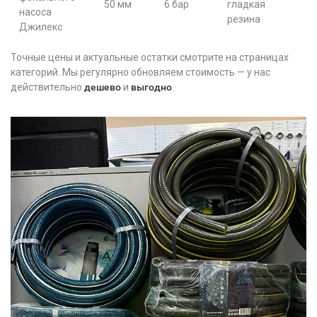
50 мм
6 бар
гладкая
насоса
3
резина
Джилекс
Точные цены и актуальные остатки смотрите на страницах
категорий. Мы регулярно обновляем стоимость — у нас
действительно
дешево
и
выгодно
.