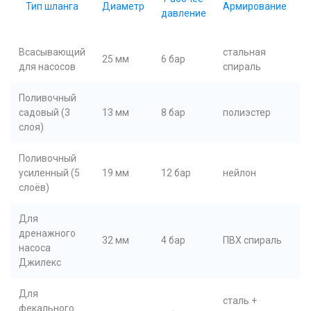
Тип шланга
Диаметр
Армирование
давление
м
Всасывающий
стальная
о
25 мм
6 бар
для насосов
спираль
1
Поливочный
о
садовый (3
13 мм
8 бар
полиэстер
₽
слоя)
Поливочный
о
усиленный (5
19 мм
12 бар
нейлон
1
слоёв)
Для
дренажного
о
32 мм
4 бар
ПВХ спираль
насоса
2
Джилекс
Для
сталь +
фекального
о