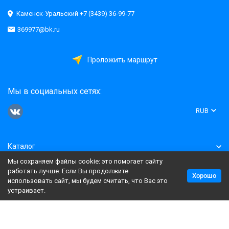
Каменск-Уральский +7 (3439) 36-99-77
369977@bk.ru
Проложить маршрут
Мы в социальных сетях:
RUB
Каталог
Мы сохраняем файлы cookie: это помогает сайту
Информация
работать лучше. Если Вы продолжите
Хорошо
использовать сайт, мы будем считать, что Вас это
устраивает.
Политика персональных данных
Карта сайта