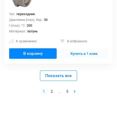
Тип:
переходник
Давление (max), бар:
30
t (max), °С:
200
Материал:
латунь
К сравнению
В избранное
В корзину
Купить в 1 клик
Показать все
1
2
...
5