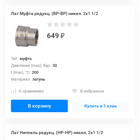
Лат Муфта редукц. (ВР-ВР) никел. 2x1 1/2
649
₽
Тип:
муфта
Давление (max), бар:
30
t (max), °С:
200
Материал:
латунь
К сравнению
В избранное
В корзину
Купить в 1 клик
Лат Ниппель редукц. (НР-НР) никел. 2x1 1/2