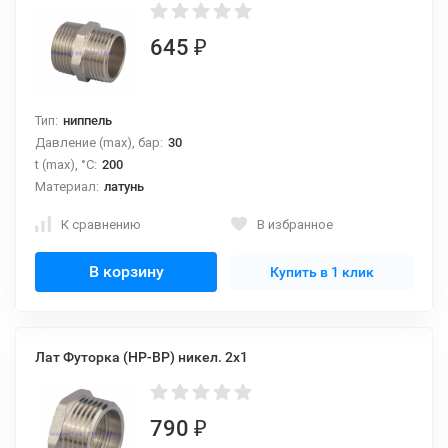
645
₽
Тип:
ниппель
Давление (max), бар:
30
t (max), °С:
200
Материал:
латунь
К сравнению
В избранное
В корзину
Купить в 1 клик
Лат Футорка (НР-ВР) никел. 2x1
790
₽