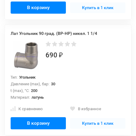
В корзину
Купить в 1 клик
Лат Угольник 90 град. (ВР-НР) никел. 1 1/4
690
₽
Тип:
Угольник
Давление (max), бар:
30
t (max), °С:
200
Материал:
латунь
К сравнению
В избранное
В корзину
Купить в 1 клик