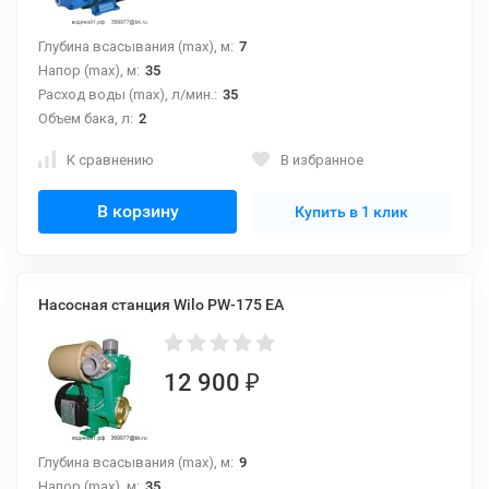
Глубина всасывания (max), м:
7
Напор (max), м:
35
Расход воды (max), л/мин.:
35
Объем бака, л:
2
К сравнению
В избранное
В корзину
Купить в 1 клик
Насосная станция Wilo PW-175 EA
12 900
₽
Глубина всасывания (max), м:
9
Напор (max), м:
35