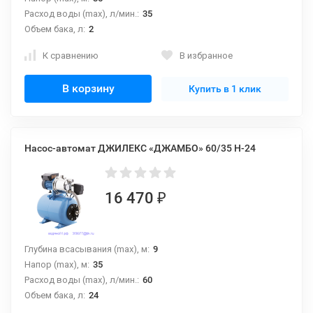
Расход воды (max), л/мин.:
35
Объем бака, л:
2
К сравнению
В избранное
В корзину
Купить в 1 клик
Насос-автомат ДЖИЛЕКС «ДЖАМБО» 60/35 Н-24
16 470
₽
Глубина всасывания (max), м:
9
Напор (max), м:
35
Расход воды (max), л/мин.:
60
Объем бака, л:
24