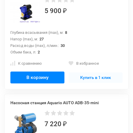
5 900
₽
Глубина всасывания (max), м:
8
Напор (max), м:
27
Расход воды (max), л/мин.:
30
Объем бака, л:
2
К сравнению
В избранное
В корзину
Купить в 1 клик
Насосная станция Aquario AUTO ADB-35-mini
7 220
₽