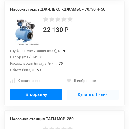
Насос-автомат ДЖИЛЕКС «ДЖАМБО» 70/50 Н-50
22 130
₽
Глубина всасывания (max), м:
9
Напор (max), м:
50
Расход воды (max), л/мин.:
70
Объем бака, л:
50
К сравнению
В избранное
В корзину
Купить в 1 клик
Насосная станция TAEN MCP-250