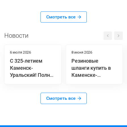
Смотреть все
Новости
6 июля 2026
8 июня 2026
С 325-летием
Резиновые
Каменск-
шланги купить в
Уральский! Полная
Каменске-
афиша Дня города
Уральском |
2026 «325 шагов в
лучшая цена
будущее» |
Смотреть все
Водяной №1