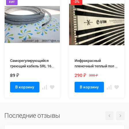
хит
-3%
Саморегулирующийся
Инфракрасный
греющий кабель SRL 16-
пленочный теплый пол Q-
2, обогрев труб
TERM 0,5м 220Вт/м2
89
290
300
₽
₽
₽
В корзину
В корзину
Последние отзывы