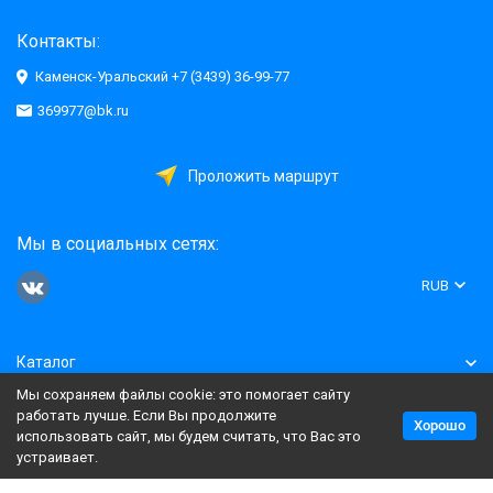
Контакты:
Каменск-Уральский +7 (3439) 36-99-77
369977@bk.ru
Проложить маршрут
Мы в социальных сетях:
RUB
Каталог
Мы сохраняем файлы cookie: это помогает сайту
Информация
работать лучше. Если Вы продолжите
Хорошо
использовать сайт, мы будем считать, что Вас это
устраивает.
Политика персональных данных
Карта сайта