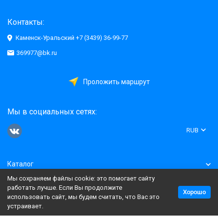
Контакты:
Каменск-Уральский +7 (3439) 36-99-77
369977@bk.ru
Проложить маршрут
Мы в социальных сетях:
RUB
Каталог
Мы сохраняем файлы cookie: это помогает сайту
Информация
работать лучше. Если Вы продолжите
Хорошо
использовать сайт, мы будем считать, что Вас это
устраивает.
Политика персональных данных
Карта сайта