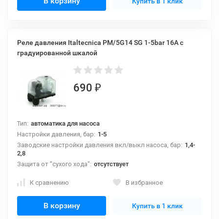
В корзину
Купить в 1 клик
Реле давления Italtecnica PM/5G14 SG 1-5bar 16A c
градуированной шкалой
690
₽
Тип:
автоматика для насоса
Настройки давления, бар:
1-5
Заводские настройки давления вкл/выкл насоса, бар:
1,4-
2,8
Защита от "сухого хода":
отсутствует
К сравнению
В избранное
В корзину
Купить в 1 клик