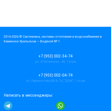
2014-2026 © Cантехника, системы отопления и водоснабжения в
Каменске-Уральском — Водяной № 1
+7 (953) 002-34-74
ул. 4 Пятилетки , 49, 1 этаж
+7 (953) 002-04-74
ул. Лермонтова 83 А, ТЦ "ДОМ", 1 этаж
Написать в мессенджеры: