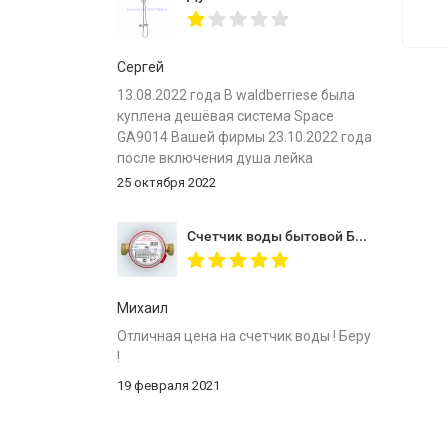
Сергей
13.08.2022 года В waldberriese была
куплена дешёвая система Space
GA9014 Вашей фирмы 23.10.2022 года
после включения душа лейка
развалилась пополам При обращении
25 октября 2022
на сайт производителя был
заблокирован, фирма за качество
Счетчик воды бытовой Бетар СГВ 15 без монтажного комплекта
своей продукции не несёт ,
гарантийные обязательства не
выполняет
Михаил
Отличная цена на счетчик воды ! Беру
!
19 февраля 2021