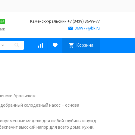
Каменск-Уральский +7 (3439) 36-99-77
369977@bk.ru
таж
Корзина
менске-Уральском
одобранный колодезный насос – основа
современные модели для любой глубины и нужд.
спечит высокий напор для всего дома: кухни,