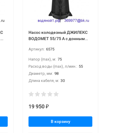
КС
Насос колодезный ДЖИЛЕКС
м
ВОДОМЕТ 55/75 А с донным
фильтром
Артикул:
6575
Напор (max), м:
75
Расход воды (max), л/мин.:
55
Диаметр, мм:
98
Длина кабеля, м:
30
19 950
₽
В корзину