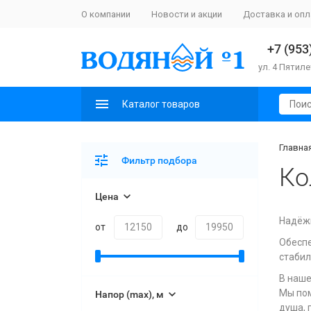
О компании
Новости и акции
Доставка и опл
+7 (953
ул. 4 Пятиле
Каталог товаров
Главна
Фильтр подбора
Ко
Цена
Надёжн
от
до
Обеспе
стабил
В наше
Мы пом
Напор (max), м
душа, 