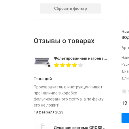
Сбросить фильтр
Нас
ВОД
Отзывы о товарах
фил
Арт
Напо
Фольгированный нагревательный мат MIRO 2,0 кв.м.
Расх
Диа
Длин
Геннадий
Производитель в инструкции пишет
про наличие в коробке
фольгированного скотча, а по факту
12
его не ложит!
18 февраля 2023
Душевая система GROSS AQUA со смесителем Space GA9014SMD