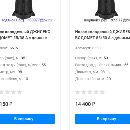
ос колодезный ДЖИЛЕКС
Насос колодезный ДЖИЛЕ
ОМЕТ 55/35 А с донным
ВОДОМЕТ 55/50 А с донны
ьтром
фильтром
икул:
6535
Артикул:
6550
р (max), м:
35
Напор (max), м:
50
од воды (max), л/мин.:
55
Расход воды (max), л/мин.:
55
метр, мм:
98
Диаметр, мм:
98
а кабеля, м:
10
Длина кабеля, м:
20
 150
14 400
₽
₽
В корзину
В корзину