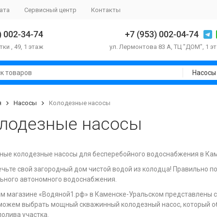
ата
Сервисный центр
Контакты
) 002-34-74
+7 (953) 002-04-74
тки , 49, 1 этаж
ул. Лермонтова 83 А, ТЦ "ДОМ", 1 э
Насосы
я
Насосы
Колодезные насосы
лодезные насосы
ые колодезные насосы для бесперебойного водоснабжения в Ка
чьте свой загородный дом чистой водой из колодца! Правильно п
ьного автономного водоснабжения.
м магазине «Водяной1.рф» в Каменске-Уральском представлены 
ожем выбрать мощный скважинный колодезный насос, который обе
полива участка.