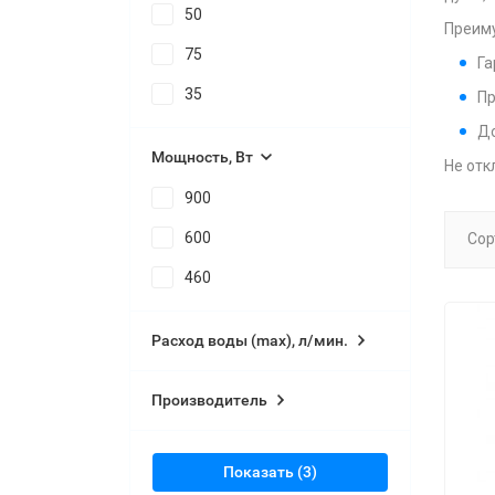
50
Преиму
75
Га
35
Пр
До
Мощность, Вт
Не отк
900
600
Сор
460
Расход воды (max), л/мин.
Производитель
Показать