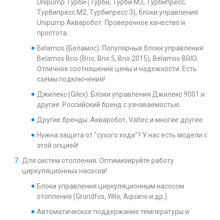
Unipump Турби (Турби, Турби М3, Турбипресс,
Турбипресс М2, Турбипресс 3), блоки управления
Unipump Акваробот. Проверенное качество и
простота.
Belamos (Беламос): Популярные блоки управления
Belamos Brio (Brio, Brio 5, Brio 2015), Belamos BRIO.
Отличное соотношение цены и надежности. Есть
схемы подключения!
Джилекс (Gilex): Блоки управления Джилекс 9001 и
другие. Российский бренд с узнаваемостью.
Другие бренды: Акваробот, Valtec и многие другие.
Нужна защита от "сухого хода"? У нас есть модели с
этой опцией!
Для систем отопления: Оптимизируйте работу
циркуляционных насосов!
Блоки управления циркуляционным насосом
отопления (Grundfos, Wilo, Aquario и др.).
Автоматическое поддержание температуры и