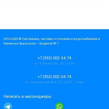
2014-2026 © Cантехника, системы отопления и водоснабжения в
Каменске-Уральском — Водяной № 1
+7 (953) 002-34-74
ул. 4 Пятилетки , 49, 1 этаж
+7 (953) 002-04-74
ул. Лермонтова 83 А, ТЦ "ДОМ", 1 этаж
Написать в мессенджеры: