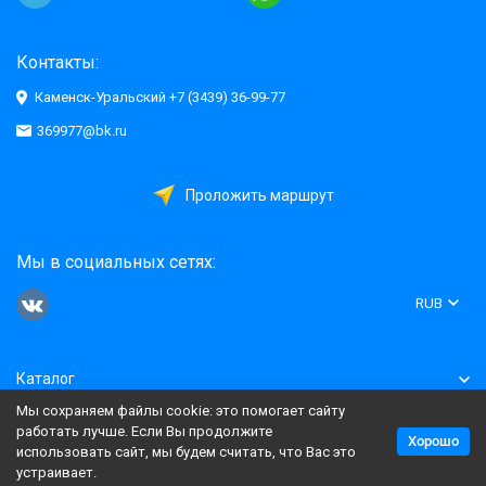
Контакты:
Каменск-Уральский +7 (3439) 36-99-77
369977@bk.ru
Проложить маршрут
Мы в социальных сетях:
RUB
Каталог
Мы сохраняем файлы cookie: это помогает сайту
Информация
работать лучше. Если Вы продолжите
Хорошо
использовать сайт, мы будем считать, что Вас это
устраивает.