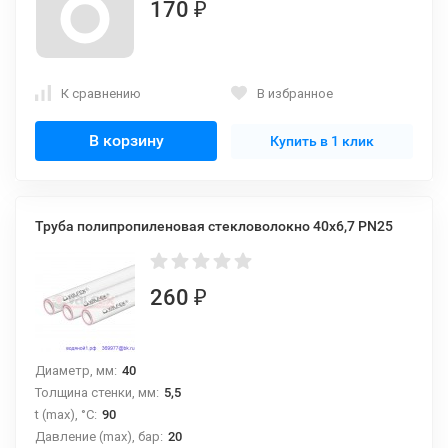
170
₽
К сравнению
В избранное
В корзину
Купить в 1 клик
Труба полипропиленовая стекловолокно 40х6,7 PN25
260
₽
Диаметр, мм:
40
Толщина стенки, мм:
5,5
t (max), °С:
90
Давление (max), бар:
20