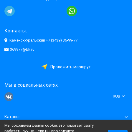
Контакты:
Каменск-Уральский +7 (3439) 36-99-77
369977@bk.ru
Проложить маршрут
Мы в социальных сетях:
RUB
Каталог
Мы сохраняем файлы cookie: это помогает сайту
Информация
работать лучше. Если Вы продолжите