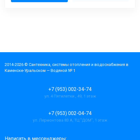
2014-2026 © Cантехника, системы отопления и водоснабжения в
Каменске-Уральском — Водяной № 1
+7 (953) 002-34-74
ул. 4 Пятилетки , 49, 1 этаж
+7 (953) 002-04-74
ул. Лермонтова 83 А, ТЦ "ДОМ", 1 этаж
Написать в мессенджеры: