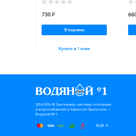
730
66
₽
В корзину
Купить в 1 клик
2014-2026 © Cантехника, системы отопления
и водоснабжения в Каменске-Уральском —
Водяной № 1
RUB