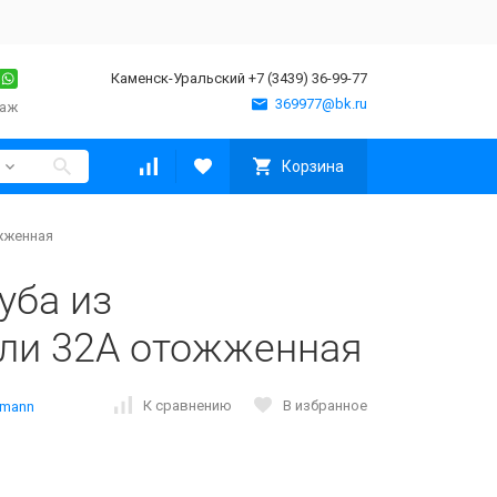
Каменск-Уральский +7 (3439) 36-99-77
369977@bk.ru
таж
Корзина
жженная
уба из
ли 32А отожженная
К сравнению
В избранное
lmann