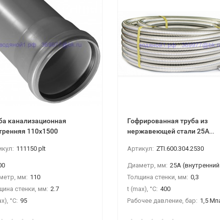
ба канализационная
Гофрированная труба из
тренняя 110х1500
нержавеющей стали 25А
отожженная
икул:
111150 plt
Артикул:
ZTI.600.304.2530
00
Диаметр, мм:
25A (внутренний 27мм, внешний 
метр, мм:
110
Толщина стенки, мм:
0,3
щина стенки, мм:
2.7
t (max), °С:
400
x), °С:
95
Рабочее давление, бар:
1,5 Мп