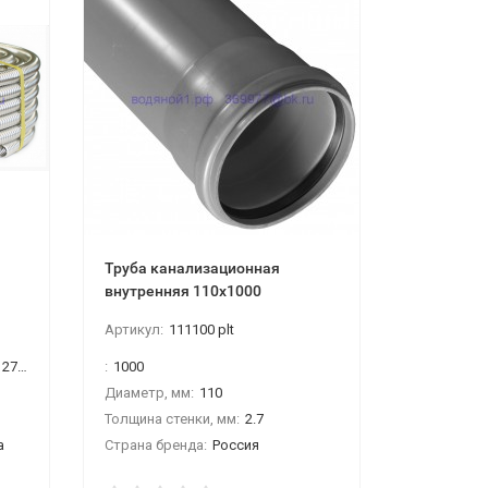
Труба канализационная
Труба ка
внутренняя 110х1000
внутрення
Артикул:
111100 plt
Артикул:
1
32мм)
:
1000
:
750
Диаметр, мм:
110
Диаметр, 
Толщина стенки, мм:
2.7
Толщина ст
а
Страна бренда:
Россия
t (max), °С: