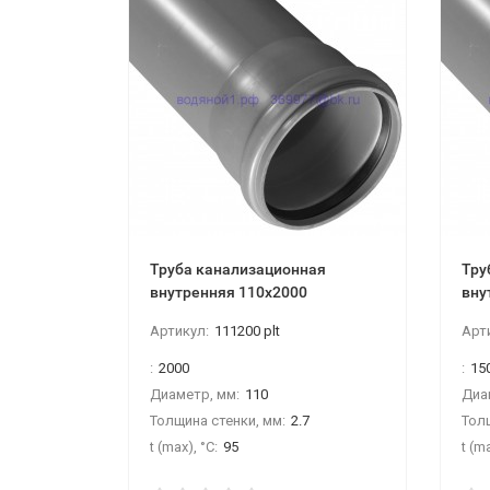
Труба канализационная
Тру
внутренняя 110х2000
вну
Артикул:
111200 plt
Арт
:
2000
:
15
Диаметр, мм:
110
Диа
Толщина стенки, мм:
2.7
Тол
t (max), °С:
95
t (ma