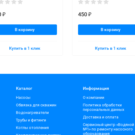
0
450
₽
₽
В корзину
В корзину
Купить в 1 клик
Купить в 1 клик
Каталог
Информация
Насосы
О компании
Обвязка для скважин
Политика обработки
персональных данных
Водонагреватели
Доставка и оплата
Трубы и фитинги
Сервисный центр «Водяной
Котлы отопления
№1» по ремонту насосного
оборудования