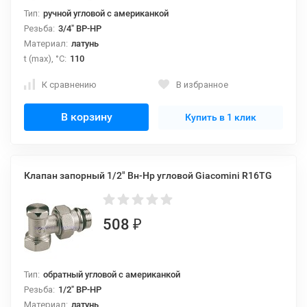
Тип:
ручной угловой с американкой
Резьба:
3/4" ВР-НР
Материал:
латунь
t (max), °С:
110
К сравнению
В избранное
В корзину
Купить в 1 клик
Клапан запорный 1/2" Вн-Нр угловой Giacomini R16TG
508
₽
Тип:
обратный угловой с американкой
Резьба:
1/2" ВР-НР
Материал:
латунь