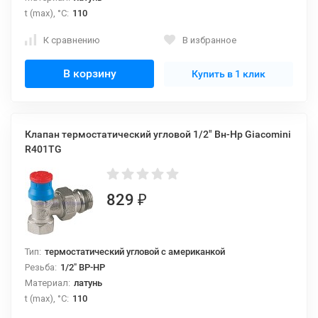
t (max), °С:
110
К сравнению
В избранное
В корзину
Купить в 1 клик
Клапан термостатический угловой 1/2" Вн-Нр Giacomini
R401TG
829
₽
Тип:
термостатический угловой с американкой
Резьба:
1/2" ВР-НР
Материал:
латунь
t (max), °С:
110