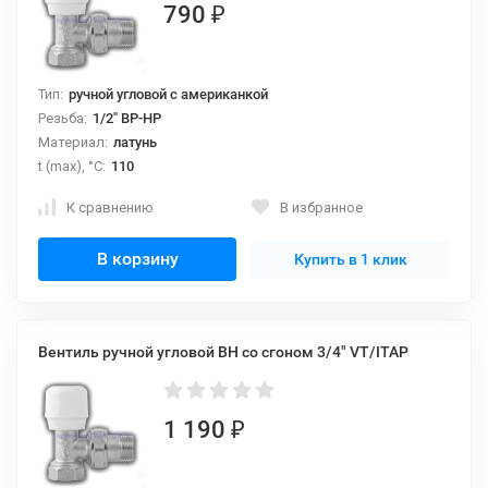
790
₽
Тип:
ручной угловой с американкой
Резьба:
1/2" ВР-НР
Материал:
латунь
t (max), °С:
110
К сравнению
В избранное
В корзину
Купить в 1 клик
Вентиль ручной угловой ВН со сгоном 3/4" VT/ITAP
1 190
₽