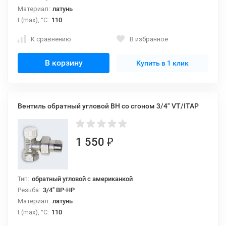
Материал:
латунь
t (max), °С:
110
К сравнению
В избранное
В корзину
Купить в 1 клик
Вентиль обратный угловой ВН со сгоном 3/4" VT/ITAP
1 550
₽
Тип:
обратный угловой с американкой
Резьба:
3/4" ВР-НР
Материал:
латунь
t (max), °С:
110