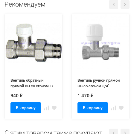
Рекомендуем
Вентиль обратный
Вентиль ручной прямой
прямой ВН со сгоном 1/2"
НВ со сгоном 3/4"
VT/ITAP
VT/ITAP
940
1 470
₽
₽
В корзину
В корзину
C этим товаром также покупают