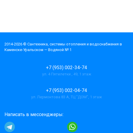
2014-2026 © Cантехника, системы отопления и водоснабжения в
Каменске-Уральском — Водяной № 1
+7 (953) 002-34-74
ул. 4 Пятилетки , 49, 1 этаж
+7 (953) 002-04-74
ул. Лермонтова 83 А, ТЦ "ДОМ", 1 этаж
Написать в мессенджеры: