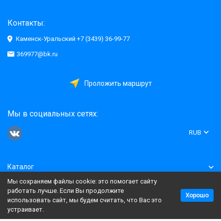
Контакты:
Каменск-Уральский +7 (3439) 36-99-77
369977@bk.ru
Проложить маршрут
Мы в социальных сетях:
RUB
Каталог
Мы сохраняем файлы cookie: это помогает сайту
Информация
работать лучше. Если Вы продолжите
Хорошо
использовать сайт, мы будем считать, что Вас это
устраивает.
Политика персональных данных
Карта сайта