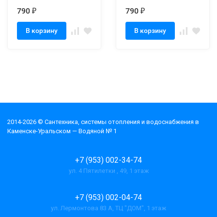
гайка 1/4")
1/4")
790
790
₽
₽
В корзину
В корзину
2014-2026 © Cантехника, системы отопления и водоснабжения в
Каменске-Уральском — Водяной № 1
+7 (953) 002-34-74
ул. 4 Пятилетки , 49, 1 этаж
+7 (953) 002-04-74
ул. Лермонтова 83 А, ТЦ "ДОМ", 1 этаж