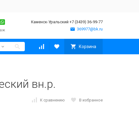
Каменск-Уральский +7 (3439) 36-99-77
369977@bk.ru
таж
Корзина
ский вн.р.
К сравнению
В избранное