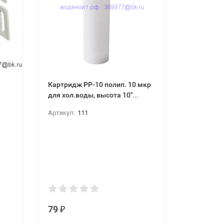
Картридж PP-10 полип. 10 мкр
Аэратор м
для хол.воды, высота 10"
AquaKratos АКv-111
Артикул:
111
79
80
₽
₽