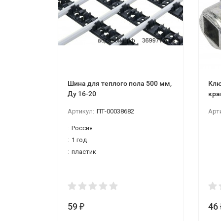
Шина для теплого пола 500 мм,
Клю
Ду 16-20
кра
Артикул:
ПТ-00038682
Арт
:
Россия
:
1 год
:
пластик
59
46
₽