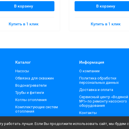
В корзину
В корзину
Купить в 1 клик
Купить в 1 клик
Каталог
Информация
Насосы
О компании
Обвязка для скважин
Политика обработки
персональных данных
Водонагреватели
Доставка и оплата
Трубы и фитинги
Сервисный центр «Водяной
Котлы отопления
№1» по ремонту насосного
оборудования
Комплектующие систем
отопления
Контакты
у работать лучше. Если Вы продолжите использовать сайт, мы будем сч