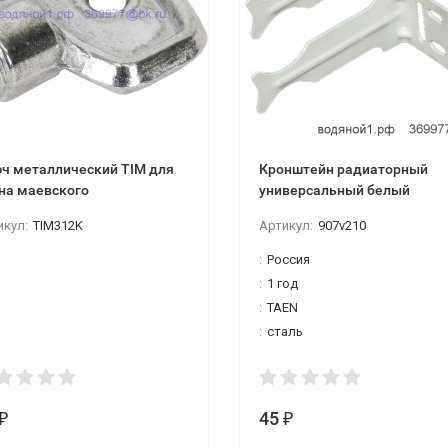
ч металлический TIM для
Кронштейн радиаторный
на маевского
универсальный белый
икул:
TIM312K
Артикул:
907v210
:
Россия
:
1 год
:
TAEN
:
сталь
45
₽
₽