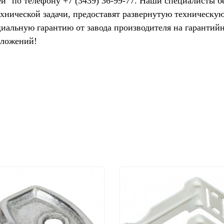
й" по телефону +7 (3439) 36-99-77. Наши специалисты б
ехнической задачи, предоставят развернутую техническу
циальную гарантию от завода производителя на гарантий
дложений!