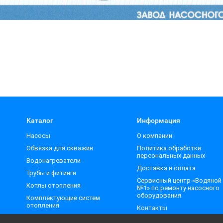
Каталог
Информация
Насосы
О компании
Обвязка для скважин
Политика обработки
персональных данных
Водонагреватели
Доставка и оплата
Трубы и фитинги
Сервисный центр «Водяной
Котлы отопления
№1» по ремонту насосного
оборудования
Комплектующие систем
отопления
Контакты