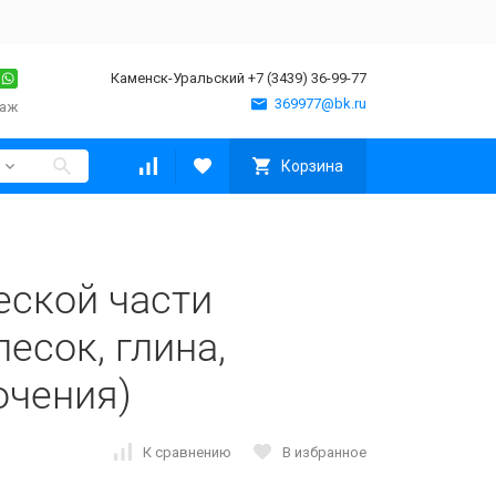
Каменск-Уральский +7 (3439) 36-99-77
369977@bk.ru
таж
Корзина
еской части
есок, глина,
ючения)
К сравнению
В избранное