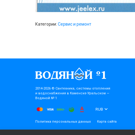
Категории:
Сервис и ремонт
2014-2026 © Cантехника, системы отопления
и водоснабжения в Каменске-Уральском —
Водяной № 1
RUB
Политика персональных данных
Карта сайта