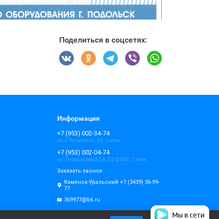
Поделиться в соцсетях:
Информация
+7 (953) 002-34-74
ул. 4 Пятилетки , 49, 1 этаж
+7 (953) 002-04-74
ул. Лермонтова 83 А, ТЦ "ДОМ", 1 этаж
Заказать звонок
Каменск-Уральский +7 (3439) 36-99-
77
369977@bk.ru
Мы в сети