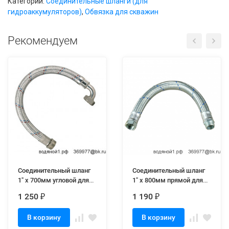
Категории:
Соединительные шланги (для
гидроаккумуляторов)
,
Обвязка для скважин
Рекомендуем
Соединительный шланг
Соединительный шланг
1" х 700мм угловой для
1" х 800мм прямой для
гидроаккумулятора с
гидроаккумулятора с
1 250
1 190
₽
₽
накидной гайкой
накидной гайкой
В корзину
В корзину