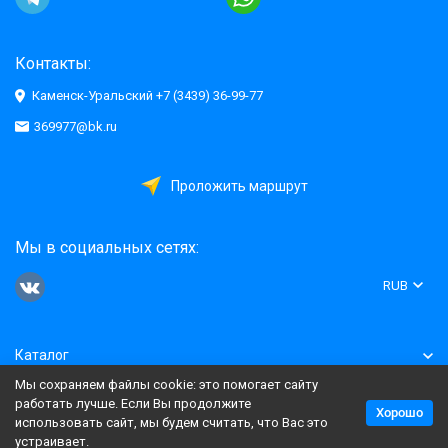
Контакты:
Каменск-Уральский +7 (3439) 36-99-77
369977@bk.ru
Проложить маршрут
Мы в социальных сетях:
RUB
Каталог
Мы сохраняем файлы cookie: это помогает сайту
Информация
работать лучше. Если Вы продолжите
Хорошо
использовать сайт, мы будем считать, что Вас это
устраивает.