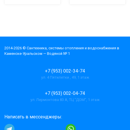
2014-2026 © Cантехника, системы отопления и водоснабжения в
Каменске-Уральском — Водяной № 1
+7 (953) 002-34-74
ул. 4 Пятилетки , 49, 1 этаж
+7 (953) 002-04-74
ул. Лермонтова 83 А, ТЦ "ДОМ", 1 этаж
Написать в мессенджеры: