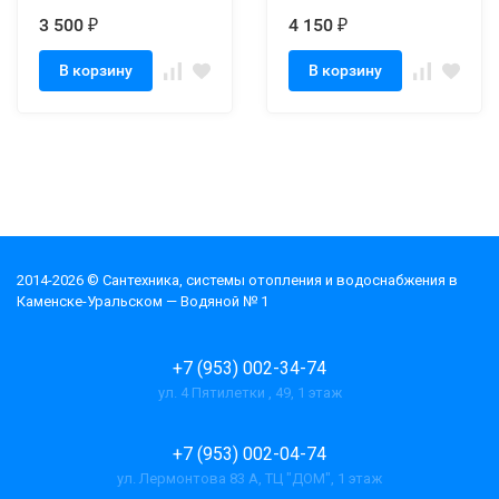
3 500
4 150
₽
₽
В корзину
В корзину
2014-2026 © Cантехника, системы отопления и водоснабжения в
Каменске-Уральском — Водяной № 1
+7 (953) 002-34-74
ул. 4 Пятилетки , 49, 1 этаж
+7 (953) 002-04-74
ул. Лермонтова 83 А, ТЦ "ДОМ", 1 этаж