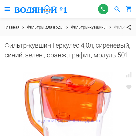
Главная
Фильтры для воды
Фильтры-кувшины
Фильтр-кувш
Фильтр-кувшин Геркулес 4,0л, сиреневый,
синий, зелен., оранж, графит, модуль 501