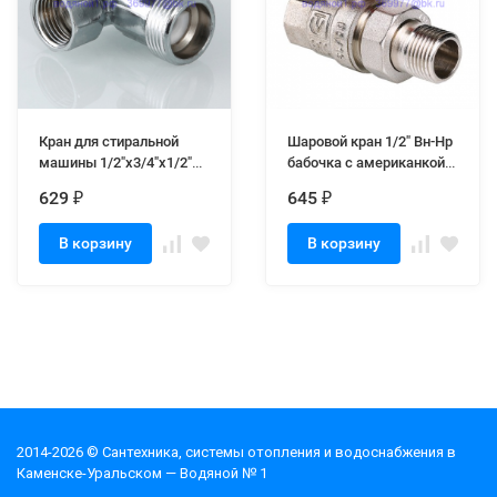
Кран для стиральной
Шаровой кран 1/2" Вн-Нр
машины 1/2"х3/4"х1/2"
бабочка с американкой
Valtec
Valteс
629
645
₽
₽
В корзину
В корзину
2014-2026 © Cантехника, системы отопления и водоснабжения в
Каменске-Уральском — Водяной № 1