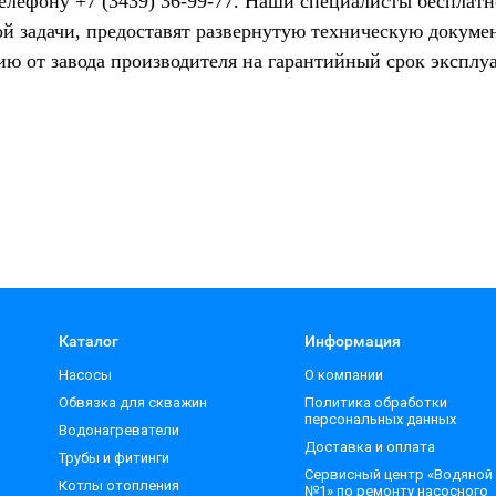
елефону +7 (3439) 36-99-77. Наши специалисты бесплатн
ой задачи, предоставят развернутую техническую докуме
ию от завода производителя на гарантийный срок экспл
Каталог
Информация
Насосы
О компании
Обвязка для скважин
Политика обработки
персональных данных
Водонагреватели
Доставка и оплата
Трубы и фитинги
Сервисный центр «Водяной
Котлы отопления
№1» по ремонту насосного