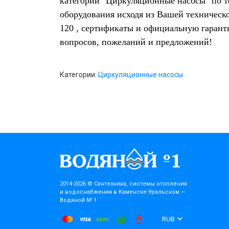
категории "Циркуляционные насосы" по т
оборудования исходя из Вашей техническ
120 , сертификаты и официальную гарант
вопросов, пожеланий и предложений!
Категории:
Циркуляционные насосы
2014-2026 © Cантехника, системы отопления
и водоснабжения в Каменске-Уральском —
Водяной № 1
RUB