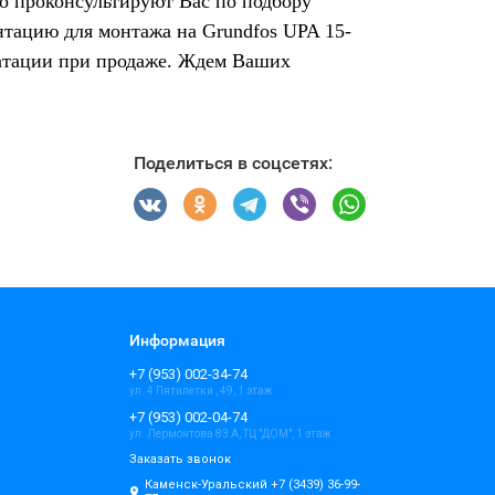
о проконсультируют Вас по подбору
нтацию для монтажа на Grundfos UPA 15-
уатации при продаже. Ждем Ваших
Поделиться в соцсетях:
Информация
+7 (953) 002-34-74
ул. 4 Пятилетки , 49, 1 этаж
+7 (953) 002-04-74
ул. Лермонтова 83 А, ТЦ "ДОМ", 1 этаж
Заказать звонок
Каменск-Уральский +7 (3439) 36-99-