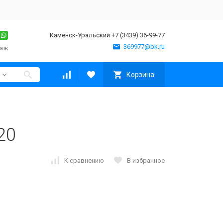
Каменск-Уральский +7 (3439) 36-99-77
369977@bk.ru
таж
Корзина
20
К сравнению
В избранное