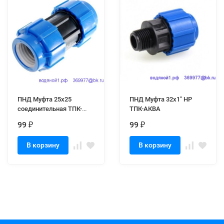
ПНД Муфта 25х25
ПНД Муфта 32х1" НР
соединительная ТПК-
ТПК-АКВА
АКВА
99
99
₽
₽
В корзину
В корзину