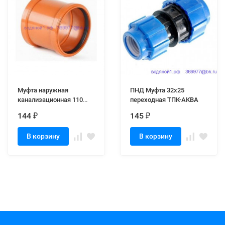
Муфта наружная
ПНД Муфта 32х25
канализационная 110
переходная ТПК-АКВА
двухраструбная
144
145
₽
₽
В корзину
В корзину