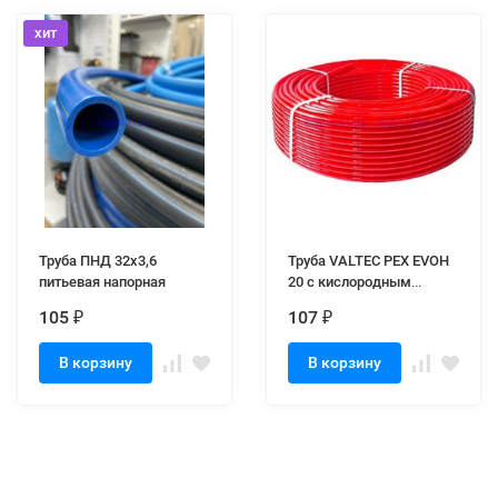
хит
Труба ПНД 32х3,6
Труба VALTEC PEX EVOH
питьевая напорная
20 с кислородным
барьером
105
107
₽
₽
В корзину
В корзину