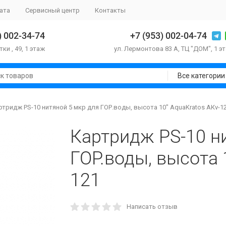
ата
Сервисный центр
Контакты
) 002-34-74
+7 (953) 002-04-74
тки , 49, 1 этаж
ул. Лермонтова 83 А, ТЦ "ДОМ", 1 э
Все категории
ртридж PS-10 нитяной 5 мкр для ГОР.воды, высота 10" AquaKratos АКv-1
Картридж PS-10 н
ГОР.воды, высота 
121
Написать отзыв