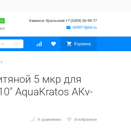
Каменск-Уральский +7 (3439) 36-99-77
369977@bk.ru
таж
Корзина
21
итяной 5 мкр для
10" AquaKratos АКv-
К сравнению
В избранное