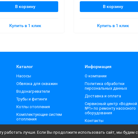
В корзину
В корзину
Купить в 1 клик
Купить в 1 клик
Каталог
Информация
Насосы
О компании
Обвязка для скважин
Политика обработки
персональных данных
Водонагреватели
Доставка и оплата
Трубы и фитинги
Сервисный центр «Водяной
Котлы отопления
№1» по ремонту насосного
оборудования
Комплектующие систем
отопления
Контакты
у работать лучше. Если Вы продолжите использовать сайт, мы будем сч