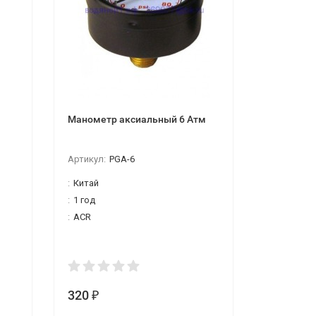
Манометр аксиальный 6 Атм
Картридж 
для хол.в
AquaKrato
Артикул:
PGA-6
Артикул:
2
:
Китай
:
1 год
:
ACR
320
320
₽
₽