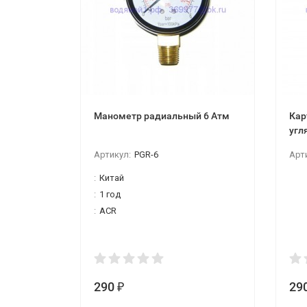
Манометр радиальный 6 Атм
Кар
угля для хол.воды GAC, 
10"
Артикул:
PGR-6
Арт
:
Китай
:
1 год
:
ACR
290
29
₽