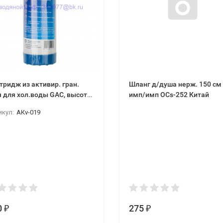
тридж из активир. гран.
Шланг д/душа нерж. 150 см
высота
имп/имп OCs-252 Китай
SL AquaKratos АКv-019
икул:
АКv-019
0
275
₽
₽