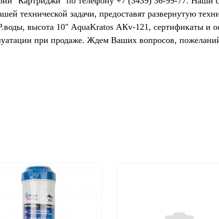
рии "Картриджи" по телефону +7 (3439) 36-99-77. Наши
Вашей технической задачи, предоставят развернутую тех
Р.воды, высота 10" AquaKratos АКv-121, сертификаты и 
луатации при продаже. Ждем Ваших вопросов, пожелани