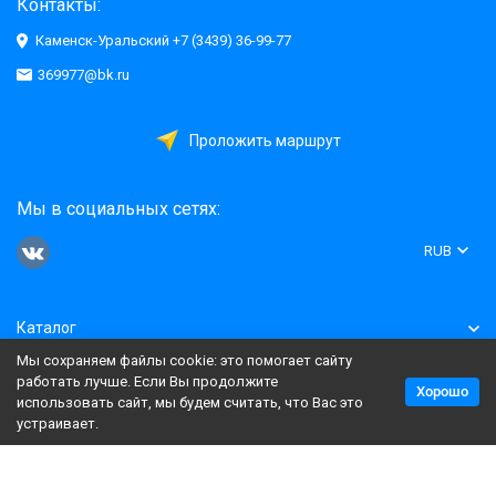
Контакты:
Каменск-Уральский +7 (3439) 36-99-77
369977@bk.ru
Проложить маршрут
Мы в социальных сетях:
RUB
Каталог
Мы сохраняем файлы cookie: это помогает сайту
Информация
работать лучше. Если Вы продолжите
Хорошо
использовать сайт, мы будем считать, что Вас это
устраивает.
Политика персональных данных
Карта сайта