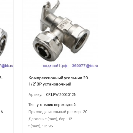
6-
Компрессионный угольник 20-
Шар. кран
1/2"ВР установочный
16*1/2, с 
европ.ст
Артикул:
CF.LFW.2002012N
Тип:
угольник переходной
Тип:
кран 
1/2"НР-16
Присоединительный размер:
20-1/2"ВР
Присоедин
Давление (max), бар:
12
Давление (
t (max), °С:
95
t (max), °С: