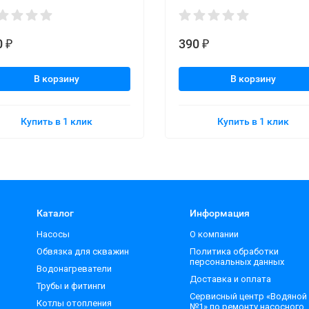
0
390
₽
₽
В корзину
В корзину
Купить в 1 клик
Купить в 1 клик
Каталог
Информация
Насосы
О компании
Обвязка для скважин
Политика обработки
персональных данных
Водонагреватели
Доставка и оплата
Трубы и фитинги
Сервисный центр «Водяной
Котлы отопления
№1» по ремонту насосного