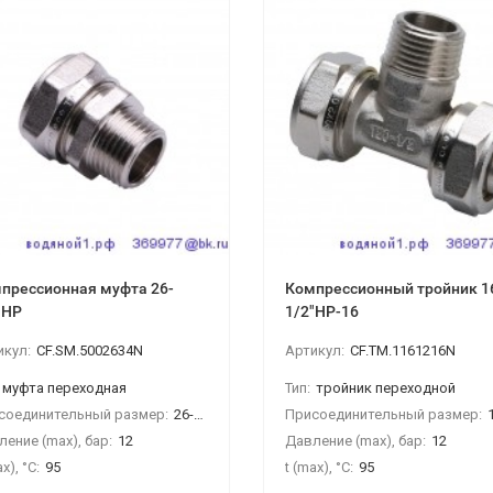
прессионная муфта 26-
Компрессионный тройник 1
"НР
1/2"НР-16
икул:
CF.SM.5002634N
Артикул:
CF.TM.1161216N
муфта переходная
Тип:
тройник переходной
соединительный размер:
26-3/4"НР
Присоединительный размер:
16-
ение (max), бар:
12
Давление (max), бар:
12
x), °С:
95
t (max), °С:
95