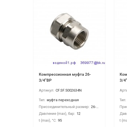
Компрессионная муфта 26-
Ком
3/4"ВР
3/4
Артикул:
CF.SF.5002634N
Арт
Тип:
муфта переходная
Тип:
Присоединительный размер:
26-3/4"ВР
При
Давление (max), бар:
12
Давл
t (max), °С:
95
t (ma