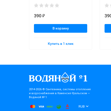
390
39
₽
В корзину
Купить в 1 клик
2014-2026 © Cантехника, системы отопления
и водоснабжения в Каменске-Уральском —
Водяной № 1
RUB