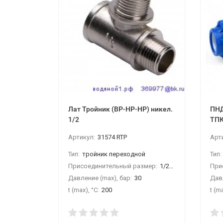
Лат Тройник (ВР-НР-НР) никел.
ПНД
1/2
ТПК
Артикул:
31574 RTP
Арт
Тип:
тройник переходной
Тип:
Присоединительный размер:
1/2"ВРх1/2"НРх1/2"НР
При
Давление (max), бар:
30
Давл
t (max), °С:
200
t (ma