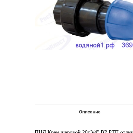
Описание
ПНД Кран шаровой 20х3/4" ВР РТП отличн