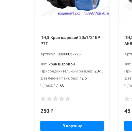
ПНД Кран шаровой 20х1/2" ВР
ПНД
РТП
АК
Артикул:
00000027795
Арт
Тип:
кран шаровой
Тип:
Присоединительный размер:
20х1/2"ВР
При
Давление (max), бар:
12,5
Давл
t (max), °С:
60
t (ma
250
45
₽
В корзину