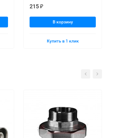
215
215
₽
₽
В корзину
Купить в 1 клик
К