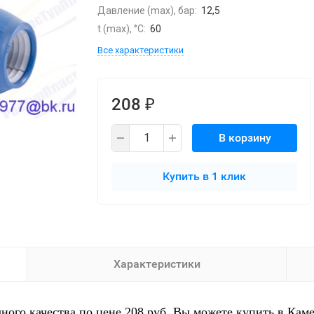
Давление (max), бар:
12,5
t (max), °С:
60
Все характеристики
208
₽
В корзину
Купить в 1 клик
Характеристики
ого качества по цене 208 руб. Вы можете купить в Каме