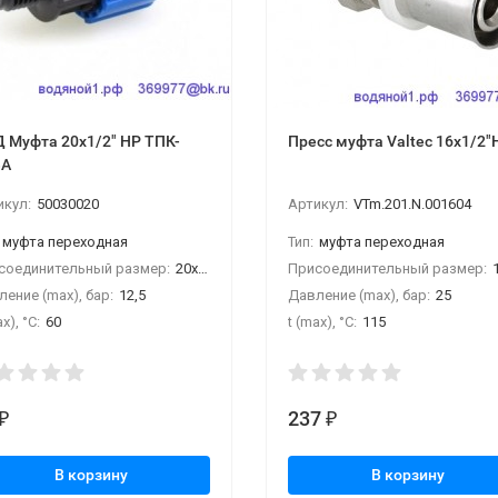
 Муфта 20х1/2" НР ТПК-
Пресс муфта Valtec 16х1/2"
ВА
икул:
50030020
Артикул:
VTm.201.N.001604
муфта переходная
Тип:
муфта переходная
соединительный размер:
20х1/2" НР
Присоединительный размер:
16
ение (max), бар:
12,5
Давление (max), бар:
25
x), °С:
60
t (max), °С:
115
237
₽
₽
В корзину
В корзину