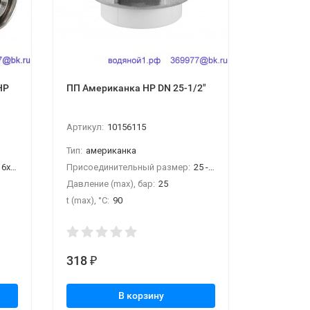
НР
ПП Американка НР DN 25-1/2"
ПП Кран 
Артикул:
10156115
Артикул:
1
Тип:
американка
Тип:
кран 
х1/2"НР
Присоединительный размер:
25 - 1/2" НР
Присоедин
Давление (max), бар:
25
Давление (
t (max), °С:
90
t (max), °С:
318
240
₽
₽
В корзину