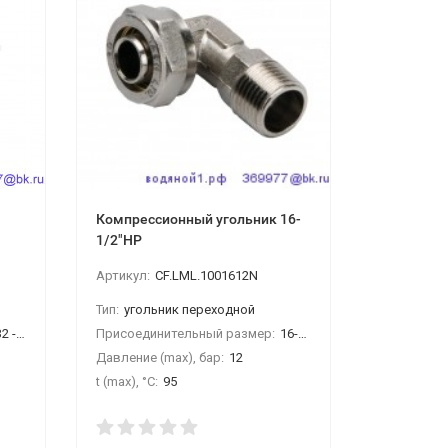
Компрессионный угольник 16-
ПП Муфта 
1/2"НР
Артикул:
CF.LML.1001612N
Артикул:
1
Тип:
угольник переходной
Тип:
муфта
 - 3/4" НР
Присоединительный размер:
16-1/2"НР
Присоедин
Давление (max), бар:
12
Давление (
t (max), °С:
95
t (max), °С: