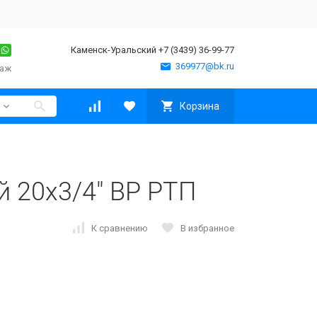
Каменск-Уральский +7 (3439) 36-99-77
369977@bk.ru
таж
Корзина
 20х3/4" ВР РТП
К сравнению
В избранное