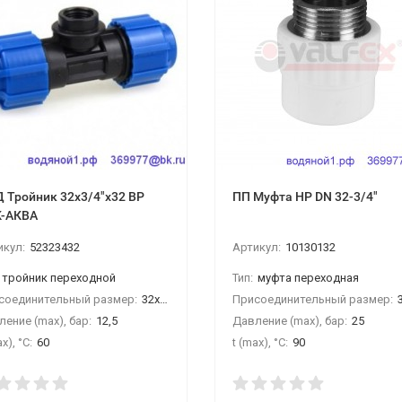
 Тройник 32х3/4"х32 ВР
ПП Муфта НР DN 32-3/4"
-АКВА
икул:
52323432
Артикул:
10130132
тройник переходной
Тип:
муфта переходная
соединительный размер:
32х3/4"х32 ВР
Присоединительный размер:
32
ение (max), бар:
12,5
Давление (max), бар:
25
x), °С:
60
t (max), °С:
90