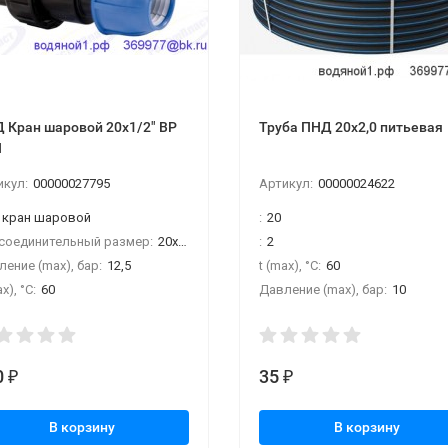
 Кран шаровой 20х1/2" ВР
Труба ПНД 20х2,0 питьевая
П
икул:
00000027795
Артикул:
00000024622
кран шаровой
:
20
соединительный размер:
20х1/2"ВР
:
2
ение (max), бар:
12,5
t (max), °С:
60
x), °С:
60
Давление (max), бар:
10
0
35
₽
₽
В корзину
В корзину