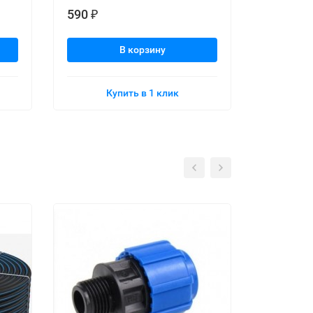
590
590
₽
₽
В корзину
Купить в 1 клик
К