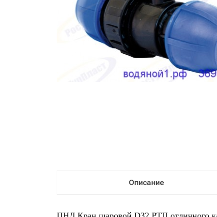
Описание
ПНД Кран шаровой D32 РТП отличного кач