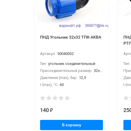
ПНД Угольник 32х32 ТПК-АКВА
ПНД
РТ
Артикул:
50040032
Арт
Тип:
угольник соединительный
Тип:
Присоединительный размер:
32х32
При
Давление (max), бар:
12,5
Давл
t (max), °С:
60
t (ma
140
25
₽
В корзину