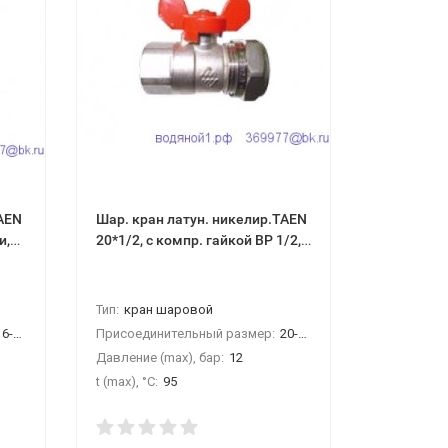
TAEN
Шар. кран латун. никелир.TAEN
ПП Америк
и,
20*1/2, с компр. гайкой ВР 1/2,
европ.стандарт
Артикул:
1
Тип:
кран шаровой
Тип:
амери
6-16
Присоединительный размер:
20-1/2"ВР
Присоедин
Давление (max), бар:
12
Давление (
t (max), °С:
95
t (max), °С: