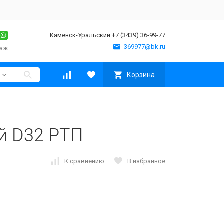
Каменск-Уральский +7 (3439) 36-99-77
369977@bk.ru
таж
Корзина
й D32 РТП
К сравнению
В избранное