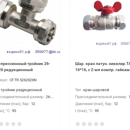
прессионный тройник 26-
Шар. кран латун. никелир.
26 редукционный
16*16, с 2-мя компр. гайкам
европ.стандарт
икул:
CF.TR.5262026N
тройник редукционный
Тип:
кран шаровой
соединительный размер:
26-20-26
Присоединительный размер:
1
ение (max), бар:
12
Давление (max), бар:
12
x), °С:
95
t (max), °С:
95