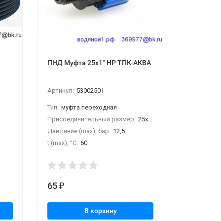
ПНД Муфта 25х1" НР ТПК-АКВА
ПНД Муфт
АКВА
Артикул:
53002501
Артикул:
5
Тип:
муфта переходная
Тип:
муфта
Присоединительный размер:
25х1" НР
Присоедин
Давление (max), бар:
12,5
Давление (
t (max), °С:
60
t (max), °С:
65
65
₽
₽
В корзину