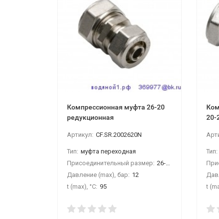
Компрессионная муфта 26-20
Ком
редукционная
20-
Артикул:
CF.SR.2002620N
Арт
Тип:
муфта переходная
Тип:
Присоединительный размер:
26-20
При
Давление (max), бар:
12
Давл
t (max), °С:
95
t (ma