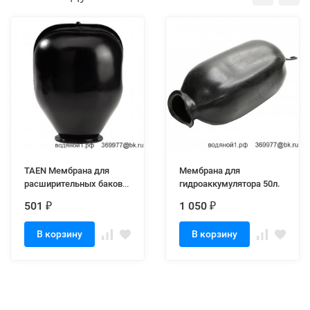
TAEN Мембрана для
Мембрана для
расширительных баков
гидроаккумулятора 50л.
12L, горловина
501
1 050
₽
₽
диаметром 92 мм
В корзину
В корзину