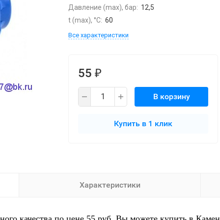
Давление (max), бар:
12,5
t (max), °С:
60
Все характеристики
55
₽
В корзину
Купить в 1 клик
Характеристики
о качества по цене 55 руб. Вы можете купить в Камен