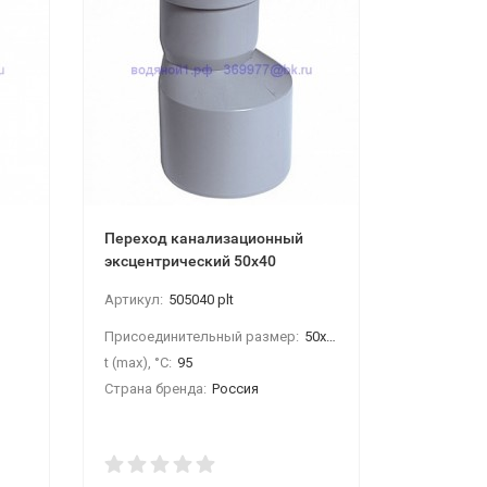
Переход канализационный
ПП Обвод
эксцентрический 50х40
Артикул:
505040 plt
Артикул:
1
Присоединительный размер:
50х40
Тип:
обвод
t (max), °С:
95
Присоедин
Страна бренда:
Россия
Давление (
t (max), °С: