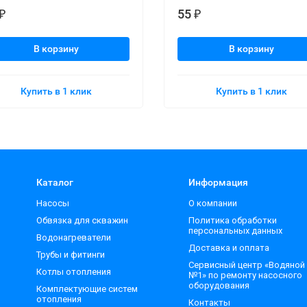
55
₽
₽
В корзину
В корзину
Купить в 1 клик
Купить в 1 клик
Каталог
Информация
Насосы
О компании
Обвязка для скважин
Политика обработки
персональных данных
Водонагреватели
Доставка и оплата
Трубы и фитинги
Сервисный центр «Водяной
Котлы отопления
№1» по ремонту насосного
оборудования
Комплектующие систем
отопления
Контакты