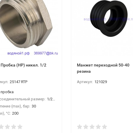
 Пробка (НР) никел. 1/2
Манжет переходной 50-40
резина
икул:
25147 RTP
Артикул:
121029
пробка
соединительный размер:
1/2"НР
ение (max), бар:
30
x), °С:
200