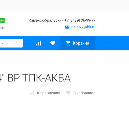
Каменск-Уральский +7 (3439) 36-99-77
369977@bk.ru
таж
Корзина
" ВР ТПК-АКВА
К сравнению
В избранное