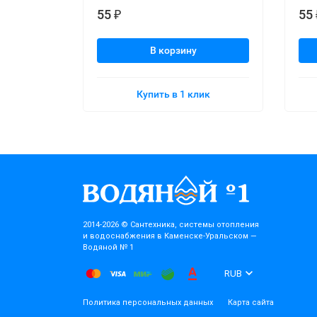
55
55
₽
В корзину
Купить в 1 клик
2014-2026 © Cантехника, системы отопления
и водоснабжения в Каменске-Уральском —
Водяной № 1
RUB
Политика персональных данных
Карта сайта