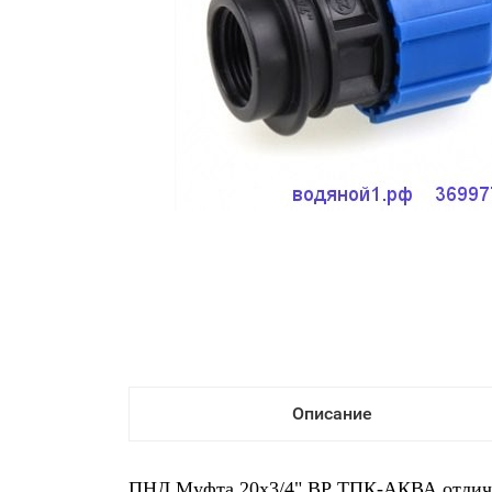
Описание
ПНД Муфта 20х3/4" ВР ТПК-АКВА отличног