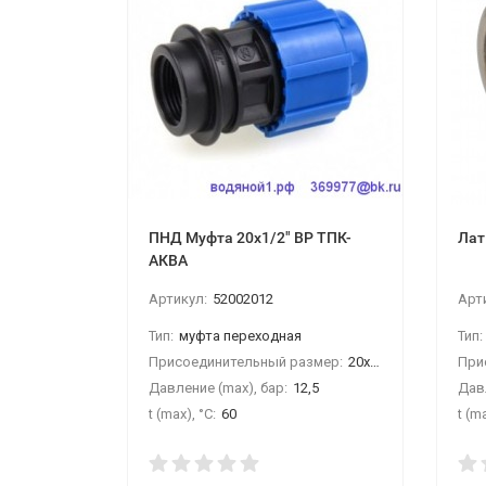
ПНД Муфта 20х1/2" ВР ТПК-
Лат
АКВА
Артикул:
52002012
Арт
Тип:
муфта переходная
Тип:
Присоединительный размер:
20х1/2" ВР
При
Давление (max), бар:
12,5
Давл
t (max), °С:
60
t (ma