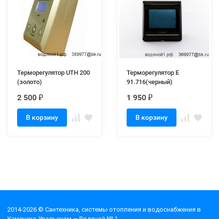
Терморегулятор UTH 200
Терморегулятор E
(золото)
91.716(черный)
2 500
1 950
₽
₽
В корзину
В корзину
2014-2026 © Cантехника, системы отопления и водоснабжения в
Каменске-Уральском — Водяной № 1