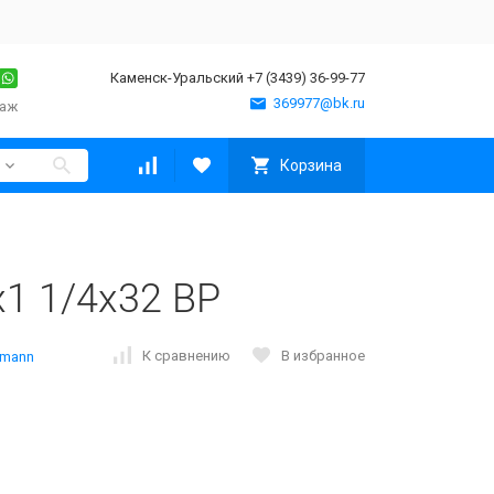
Каменск-Уральский +7 (3439) 36-99-77
369977@bk.ru
таж
Корзина
х1 1/4х32 ВР
К сравнению
В избранное
lmann