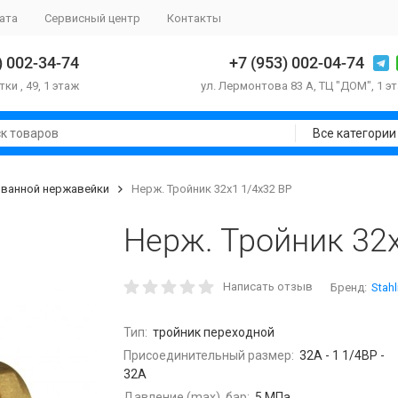
ата
Сервисный центр
Контакты
) 002-34-74
+7 (953) 002-04-74
тки , 49, 1 этаж
ул. Лермонтова 83 А, ТЦ "ДОМ", 1 э
Все категории
ованной нержавейки
Нерж. Тройник 32х1 1/4х32 ВР
Нерж. Тройник 32
Написать отзыв
Бренд:
Stah
Тип:
тройник переходной
Присоединительный размер:
32А - 1 1/4ВР -
32А
Давление (max), бар:
5 МПа