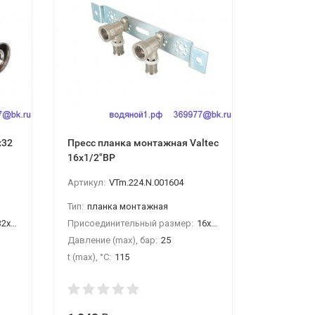
х32
Пресс планка монтажная Valtec
Нерж. Тро
16х1/2"ВР
Артикул:
VTm.224.N.001604
Артикул:
Z
Тип:
планка монтажная
Тип:
тройн
2х32х32
Присоединительный размер:
16х1/2"ВР
Присоедин
Давление (max), бар:
25
Давление (
t (max), °С:
115
t (max), °С: