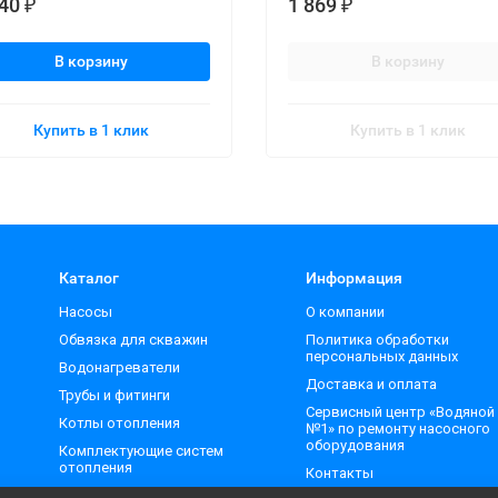
340
1 869
₽
₽
В корзину
В корзину
Купить в 1 клик
Купить в 1 клик
Каталог
Информация
Насосы
О компании
Обвязка для скважин
Политика обработки
персональных данных
Водонагреватели
Доставка и оплата
Трубы и фитинги
Сервисный центр «Водяной
Котлы отопления
№1» по ремонту насосного
оборудования
Комплектующие систем
отопления
Контакты