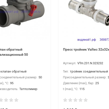
пан обратный
Пресс тройник Valtec 32х32
ализационный 50
Артикул:
VTm.231.N.323232
клапан обратный
Тип:
тройник соединительный
соединительный размер:
50
Присоединительный размер:
3
x), °С:
95
Давление (max), бар:
25
изводитель:
Татполимер
t (max), °С:
115