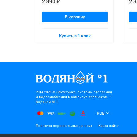
2 890
2 
₽
В корзину
Купить в 1 клик
2014-2026 © Cантехника, системы отопления
и водоснабжения в Каменске-Уральском —
Водяной № 1
RUB
Политика персональных данных
Карта сайта