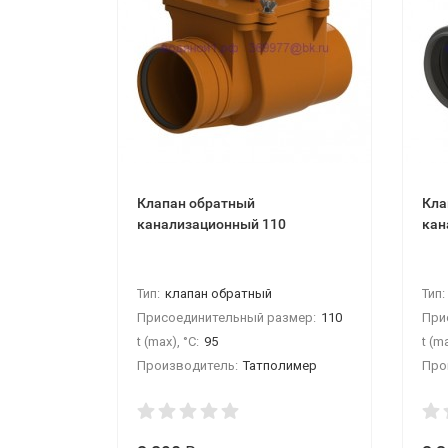
Клапан обратный
Кла
канализационный 110
кан
Тип:
клапан обратный
Тип:
Присоединительный размер:
110
При
t (max), °С:
95
t (ma
Производитель:
Татполимер
Про