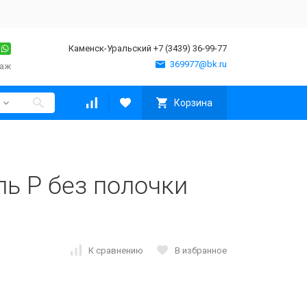
Каменск-Уральский +7 (3439) 36-99-77
369977@bk.ru
таж
Корзина
ь P без полочки
К сравнению
В избранное