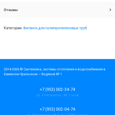
Отзывы
Категории:
Фитинги для полипропиленовых труб
2014-2026 © Cантехника, системы отопления и водоснабжения в
Каменске-Уральском — Водяной № 1
+7 (953) 002-34-74
ул. 4 Пятилетки , 49, 1 этаж
+7 (953) 002-04-74
ул. Лермонтова 83 А, ТЦ "ДОМ", 1 этаж