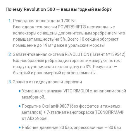
Почему Revolution 500 — ваш выгодный выбор?
Рекордная теплоотдача 1700 Вт
Благодаря технологии POWERSHIFT® вертикальные
коллекторы оснащены дополнительным оребрением, что
повышает мощность на 5%. Всего 10 секций обогреют
помещение до 19 м² даже в уральские морозы!
Запатентованная система REVOLUTION (Патент №139542)
Волнообразные ребра радиатора оптимизируют поток
воздуха, увеличивая теплоотдачу на 3%. Результат —
быстрый и равномерный прогрев комнаты.
Защита от гидроударов и коррозии
Усиленные заглушки VITO RIMOLDI с нанополимерной
мембраной.
Покрытие Oxsilan® 9807 (без фосфатов и тяжелых
металлов) + 7-этапная нанопокраска TECNOFIRMA®
от AkzoNobel.
Рабочее давление 20 бар, опрессовочное — 30 бар.