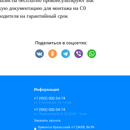
иалисты бесплатно проконсультируют Вас
скую документацию для монтажа на С0
водителя на гарантийный срок
Поделиться в соцсетях:
Информация
+7 (953) 002-34-74
ул. 4 Пятилетки , 49, 1 этаж
+7 (953) 002-04-74
ул. Лермонтова 83 А, ТЦ "ДОМ", 1 этаж
Заказать звонок
Каменск-Уральский +7 (3439) 36-99-