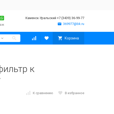
Каменск-Уральский +7 (3439) 36-99-77
369977@bk.ru
таж
Корзина
фильтр к
у
К сравнению
В избранное