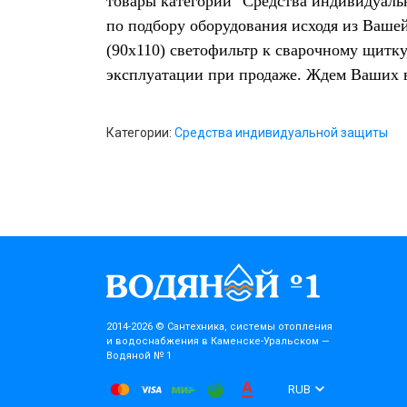
товары категории "Средства индивидуаль
по подбору оборудования исходя из Ваше
(90х110) светофильтр к сварочному щитк
эксплуатации при продаже. Ждем Ваших 
Категории:
Средства индивидуальной защиты
2014-2026 © Cантехника, системы отопления
и водоснабжения в Каменске-Уральском —
Водяной № 1
RUB