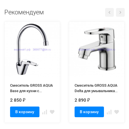
Рекомендуем
Смеситель GROSS AQUA
Смеситель GROSS AQUA
Base для кухни с
Delta для умывальника
высоким поворотным
6245268С (10)
2 850
2 890
₽
₽
изливом 3205258С- В01
В корзину
В корзину