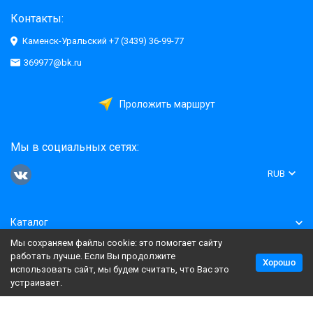
Контакты:
Каменск-Уральский +7 (3439) 36-99-77
369977@bk.ru
Проложить маршрут
Мы в социальных сетях:
RUB
Каталог
Мы сохраняем файлы cookie: это помогает сайту
Информация
работать лучше. Если Вы продолжите
Хорошо
использовать сайт, мы будем считать, что Вас это
устраивает.
Политика персональных данных
Карта сайта