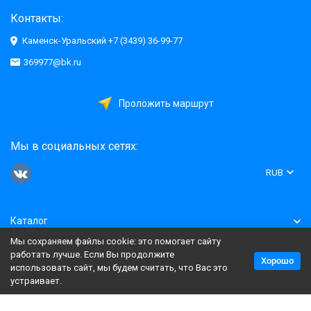
Контакты:
Каменск-Уральский +7 (3439) 36-99-77
369977@bk.ru
Проложить маршрут
Мы в социальных сетях:
RUB
Каталог
Мы сохраняем файлы cookie: это помогает сайту
Информация
работать лучше. Если Вы продолжите
Хорошо
использовать сайт, мы будем считать, что Вас это
устраивает.
Политика персональных данных
Карта сайта