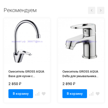
Рекомендуем
Смеситель GROSS AQUA
Смеситель GROSS AQUA
Base для кухни с
Delta для умывальника
высоким поворотным
6245268С (10)
2 850
2 890
₽
₽
изливом 3205258С- В01
В корзину
В корзину