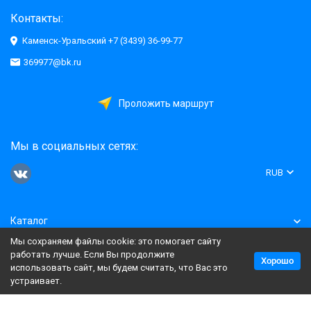
Контакты:
Каменск-Уральский +7 (3439) 36-99-77
369977@bk.ru
Проложить маршрут
Мы в социальных сетях:
RUB
Каталог
Мы сохраняем файлы cookie: это помогает сайту
Информация
работать лучше. Если Вы продолжите
Хорошо
использовать сайт, мы будем считать, что Вас это
устраивает.
Политика персональных данных
Карта сайта