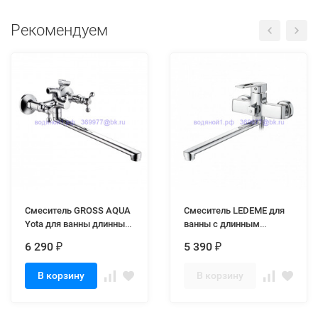
Рекомендуем
Смеситель GROSS AQUA
Смеситель LEDEME для
Yota для ванны длинный
ванны с длинным
нос 7088039C-35L(F) (8)
изливом 400 мм L2267
6 290
5 390
₽
₽
В корзину
В корзину