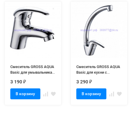
Смеситель GROSS AQUA
Смеситель GROSS AQUA
Basic для умывальника
Basic для кухни с
6226257C
высоким изливом
3 190
3 290
₽
₽
3205257С-A02
В корзину
В корзину