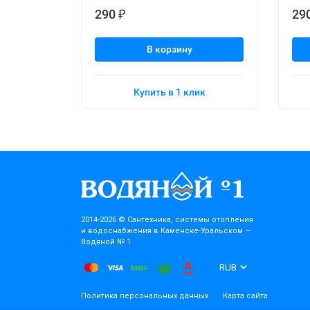
290
29
₽
В корзину
Купить в 1 клик
2014-2026 © Cантехника, системы отопления
и водоснабжения в Каменске-Уральском —
Водяной № 1
RUB
Политика персональных данных
Карта сайта