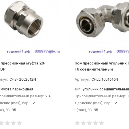
прессионная муфта 20-
Компрессионный угольник 
"ВР
16 соединительный
икул:
CF.SF.2002012N
Артикул:
CF.LL.1001616N
муфта переходная
Тип:
угольник соединительны
соединительный размер:
20-1/2"ВР
Присоединительный размер:
1
ение (max), бар:
12
Давление (max), бар:
12
x), °С:
95
t (max), °С:
95