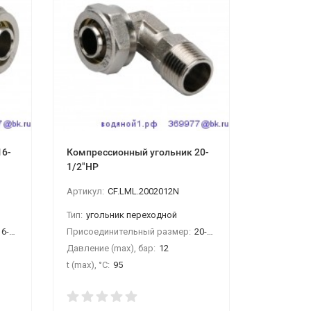
16-
Компрессионный угольник 20-
Седелка (
1/2"НР
Артикул:
CF.LML.2002012N
Артикул:
3
й
Тип:
угольник переходной
Тип:
седел
6-16
Присоединительный размер:
20-1/2"НР
Присоедин
Давление (max), бар:
12
Давление (
t (max), °С:
95
t (max), °С: