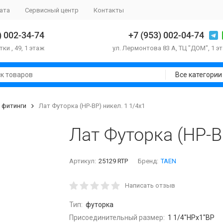
ата
Сервисный центр
Контакты
) 002-34-74
+7 (953) 002-04-74
тки , 49, 1 этаж
ул. Лермонтова 83 А, ТЦ "ДОМ", 1 э
Все категории
 фитинги
Лат Футорка (НР-ВР) никел. 1 1/4x1
Лат Футорка (НР-В
Артикул:
25129 RTP
Бренд:
TAEN
Написать отзыв
Тип:
футорка
Присоединительный размер:
1 1/4"НРx1"ВР