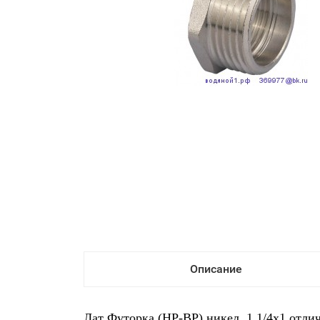
Описание
Лат Футорка (НР-ВР) никел. 1 1/4x1 отли