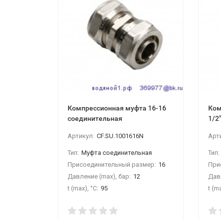
Компрессионная муфта 16-16
Ком
соединительная
1/2
Артикул:
CF.SU.1001616N
Арт
Тип:
Муфта соединительная
Тип:
Присоединительный размер:
16
При
Давление (max), бар:
12
Давл
t (max), °С:
95
t (ma