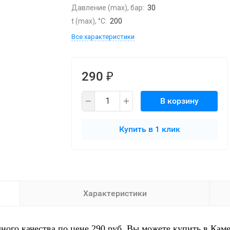
Давление (max), бар:
30
t (max), °С:
200
Все характеристики
290
₽
В корзину
Купить в 1 клик
Характеристики
чного качества по цене 290 руб. Вы можете купить в Кам