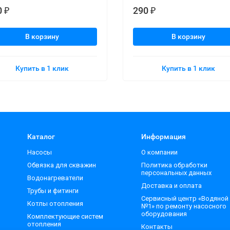
0
290
₽
₽
В корзину
В корзину
Купить в 1 клик
Купить в 1 клик
Каталог
Информация
Насосы
О компании
Обвязка для скважин
Политика обработки
персональных данных
Водонагреватели
Доставка и оплата
Трубы и фитинги
Сервисный центр «Водяной
Котлы отопления
№1» по ремонту насосного
оборудования
Комплектующие систем
отопления
Контакты