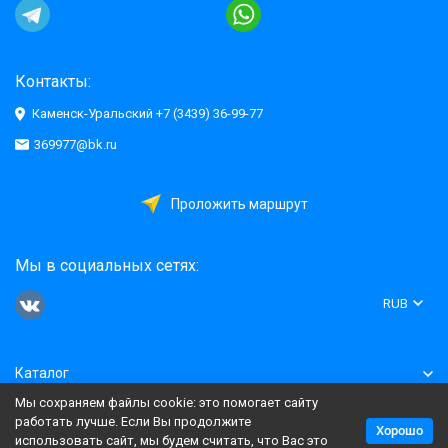
Контакты:
Каменск-Уральский +7 (3439) 36-99-77
369977@bk.ru
Проложить маршрут
Мы в социальных сетях:
RUB
Каталог
Мы сохраняем файлы cookie: это помогает сайту
Информация
работать лучше. Если Вы продолжите
Хорошо
использовать сайт, мы будем считать, что Вас это