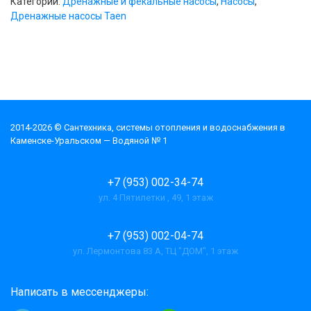
Категории:
Дренажные и фекальные насосы
,
Насосы
,
Дренажные насосы Taen
2014-2026 © Cантехника, системы отопления и водоснабжения в
Каменске-Уральском — Водяной № 1
+7 (953) 002-34-74
ул. 4 Пятилетки , 49, 1 этаж
+7 (953) 002-04-74
ул. Лермонтова 83 А, ТЦ "ДОМ", 1 этаж
Написать в мессенджеры: