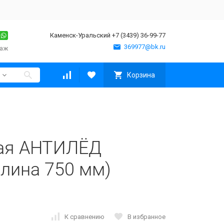
Каменск-Уральский +7 (3439) 36-99-77
369977@bk.ru
таж
Корзина
ная АНТИЛЁД
длина 750 мм)
К сравнению
В избранное