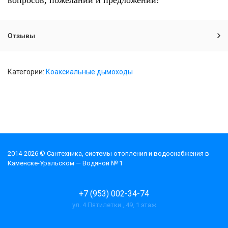
вопросов, пожеланий и предложений!
Отзывы
Категории:
Коаксиальные дымоходы
2014-2026 © Cантехника, системы отопления и водоснабжения в
Каменске-Уральском — Водяной № 1
+7 (953) 002-34-74
ул. 4 Пятилетки , 49, 1 этаж