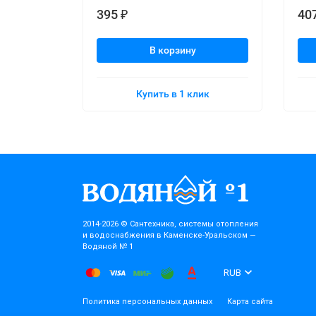
395
40
₽
В корзину
Купить в 1 клик
2014-2026 © Cантехника, системы отопления
и водоснабжения в Каменске-Уральском —
Водяной № 1
RUB
Политика персональных данных
Карта сайта