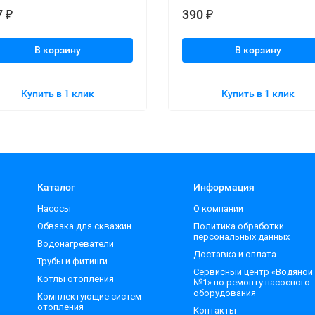
7
390
₽
₽
В корзину
В корзину
Купить в 1 клик
Купить в 1 клик
Каталог
Информация
Насосы
О компании
Обвязка для скважин
Политика обработки
персональных данных
Водонагреватели
Доставка и оплата
Трубы и фитинги
Сервисный центр «Водяной
Котлы отопления
№1» по ремонту насосного
оборудования
Комплектующие систем
отопления
Контакты