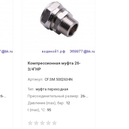
Компрессионная муфта 26-
Компресс
3/4"НР
3/4"ВР-20
Артикул:
CF.SM.5002634N
Артикул:
C
Тип:
муфта переходная
Тип:
тройн
-3/4"ВР
Присоединительный размер:
26-3/4"НР
Присоедин
Давление (max), бар:
12
Давление (
t (max), °С:
95
t (max), °С: