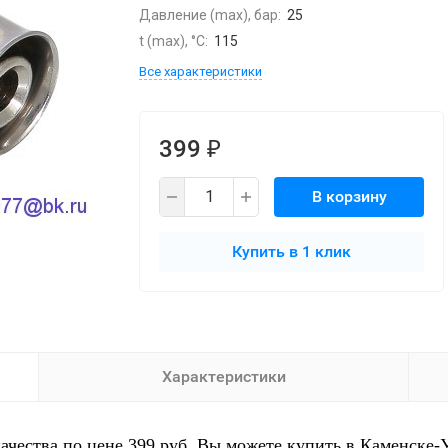
Давление (max), бар:
25
t (max), °С:
115
Все характеристики
399
₽
В корзину
Купить в 1 клик
Характеристики
качества по цене 399 руб. Вы можете купить в Каменске-