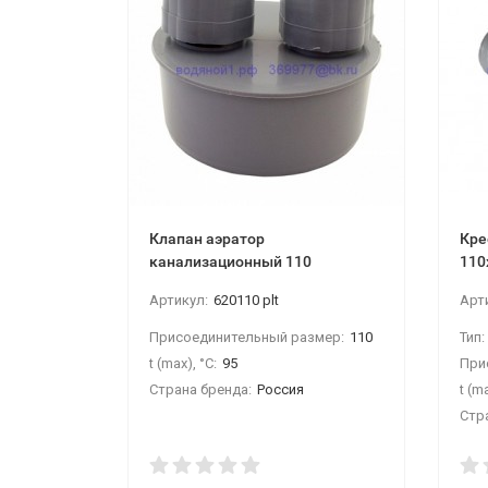
Клапан аэратор
Кре
канализационный 110
110
Артикул:
620110 plt
Арт
Присоединительный размер:
110
Тип:
t (max), °С:
95
При
Страна бренда:
Россия
t (ma
Стр