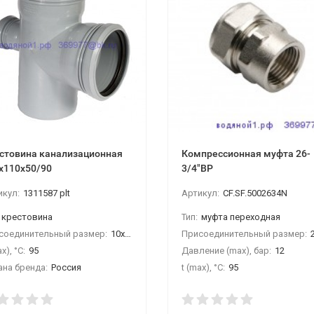
стовина канализационная
Компрессионная муфта 26-
х110х50/90
3/4"ВР
икул:
1311587 plt
Артикул:
CF.SF.5002634N
крестовина
Тип:
муфта переходная
соединительный размер:
10х110х50/90гр
Присоединительный размер:
26
x), °С:
95
Давление (max), бар:
12
ана бренда:
Россия
t (max), °С:
95