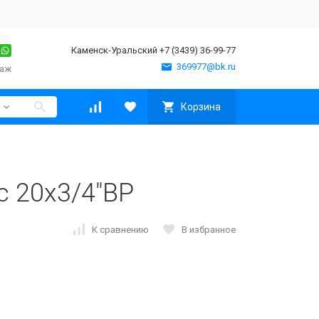
Каменск-Уральский +7 (3439) 36-99-77
369977@bk.ru
таж
Корзина
c 20х3/4"ВР
К сравнению
В избранное