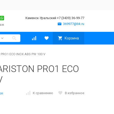
Каменск-Уральский +7 (3439) 36-99-77
369977@bk.ru
таж
Корзина
PRO1 ECO INOX ABS PW 100 V
 ARISTON PRO1 ECO
V
К сравнению
В избранное
ton