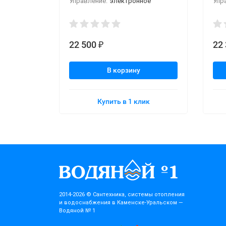
Управление:
электронное
Упр
22 500
22
₽
В корзину
Купить в 1 клик
2014-2026 © Cантехника, системы отопления
и водоснабжения в Каменске-Уральском —
Водяной № 1