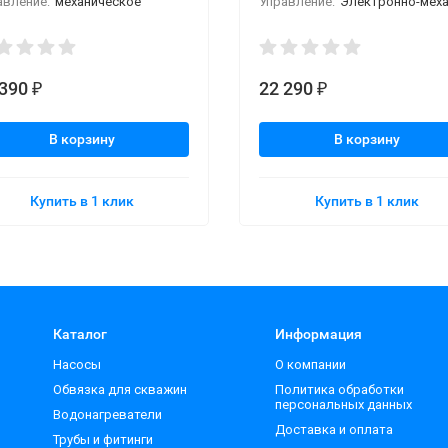
авление:
механическое
Управление:
Электронно-механичес
 390
22 290
₽
₽
В корзину
В корзину
Купить в 1 клик
Купить в 1 клик
Каталог
Информация
Насосы
О компании
Обвязка для скважин
Политика обработки
персональных данных
Водонагреватели
Доставка и оплата
Трубы и фитинги