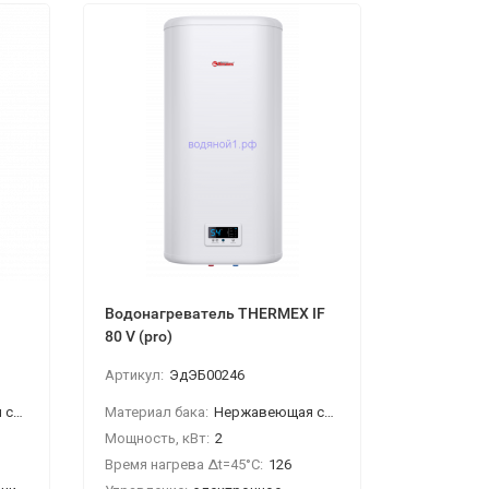
Водонагреватель THERMEX IF
Водонагр
80 V (pro)
80 V (pro)
Артикул:
ЭдЭБ00246
аль
Материал бака:
Нержавеющая сталь
Материал 
Мощность, кВт:
2
Мощность,
Время нагрева Δt=45°C:
126
Время нагр