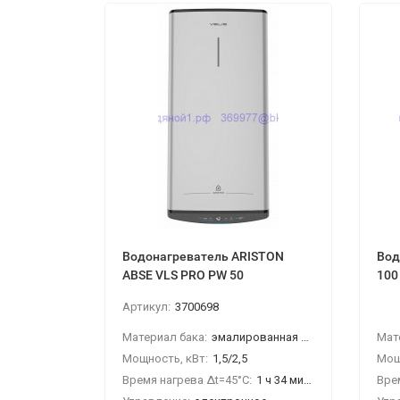
Водонагреватель ARISTON
Вод
ABSE VLS PRO PW 50
100
Артикул:
3700698
Материал бака:
эмалированная сталь
Мат
Мощность, кВт:
1,5/2,5
Мощ
Время нагрева Δt=45°C:
1 ч 34 мин/0 ч 56 мин
Вре