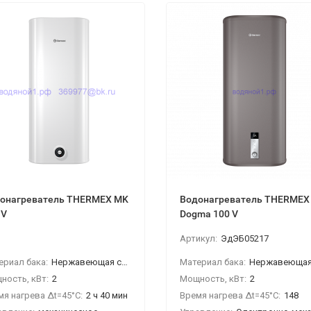
онагреватель THERMEX MK
Водонагреватель THERMEX
 V
Dogma 100 V
Артикул:
ЭдЭБ05217
ериал бака:
Нержавеющая сталь
Материал бака:
Нержавеющая ст
ность, кВт:
2
Мощность, кВт:
2
мя нагрева Δt=45°C:
2 ч 40 мин
Время нагрева Δt=45°C:
148