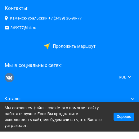
Контакты:
Каменск-Уральский +7 (3439) 36-99-77
369977@bk.ru
Проложить маршрут
Мы в социальных сетях:
RUB
Каталог
Мы сохраняем файлы cookie: это помогает сайту
Информация
работать лучше. Если Вы продолжите
Хорошо
использовать сайт, мы будем считать, что Вас это
устраивает.
Политика персональных данных
Карта сайта