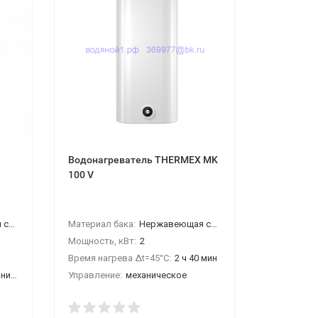
Водонагреватель THERMEX MK
Водонагр
100 V
ABSE VLS
Артикул:
3
аль
Материал бака:
Нержавеющая сталь
Материал 
Мощность, кВт:
2
Мощность,
Время нагрева Δt=45°C:
2 ч 40 мин
Время нагр
кое
Управление:
механическое
Управлени