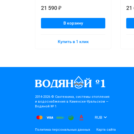
21 590
21
₽
В корзину
Купить в 1 клик
2014-2026 © Cантехника, системы отопления
и водоснабжения в Каменске-Уральском —
Водяной № 1
RUB
Политика персональных данных
Карта сайта