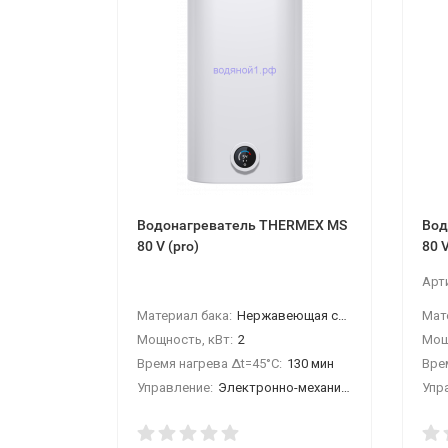
Водонагреватель THERMEX MS
Вод
80 V (pro)
80 V
Арт
Материал бака:
Нержавеющая сталь
Мат
Мощность, кВт:
2
Мощ
Время нагрева Δt=45°C:
130 мин
Вре
Управление:
Электронно-механическое
Упр