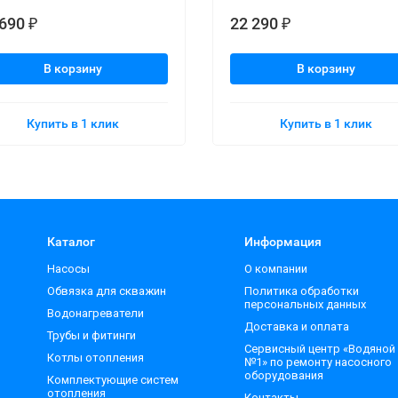
 690
22 290
₽
₽
В корзину
В корзину
Купить в 1 клик
Купить в 1 клик
Каталог
Информация
Насосы
О компании
Обвязка для скважин
Политика обработки
персональных данных
Водонагреватели
Доставка и оплата
Трубы и фитинги
Сервисный центр «Водяной
Котлы отопления
№1» по ремонту насосного
оборудования
Комплектующие систем
отопления
Контакты