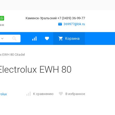
Каменск-Уральский +7 (3439) 36-99-77
369977@bk.ru
таж
Корзина
x EWH 80 Citadel
lectrolux EWH 80
К сравнению
В избранное
rolux