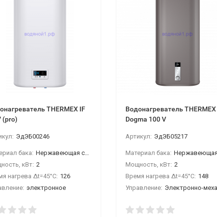
онагреватель THERMEX IF
Водонагреватель THERMEX
 (pro)
Dogma 100 V
икул:
ЭдЭБ00246
Артикул:
ЭдЭБ05217
ериал бака:
Нержавеющая сталь
Материал бака:
Нержавеющая ст
ность, кВт:
2
Мощность, кВт:
2
мя нагрева Δt=45°C:
126
Время нагрева Δt=45°C:
148
авление:
электронное
Управление:
Электронно-механичес