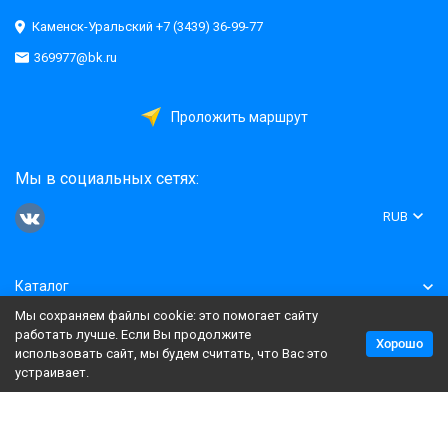
Каменск-Уральский +7 (3439) 36-99-77
369977@bk.ru
Проложить маршрут
Мы в социальных сетях:
RUB
Каталог
Мы сохраняем файлы cookie: это помогает сайту
Информация
работать лучше. Если Вы продолжите
Хорошо
использовать сайт, мы будем считать, что Вас это
устраивает.
Политика персональных данных
Карта сайта